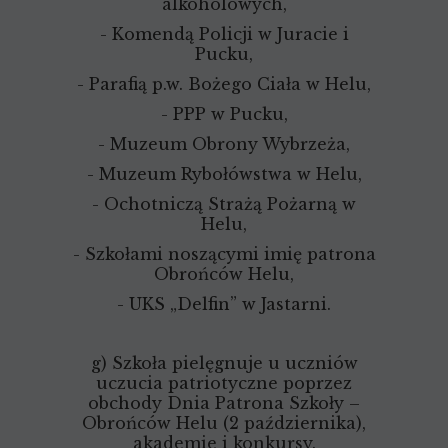
alkoholowych,
- Komendą Policji w Juracie i
Pucku,
- Parafią p.w. Bożego Ciała w Helu,
- PPP w Pucku,
- Muzeum Obrony Wybrzeża,
- Muzeum Rybołówstwa w Helu,
- Ochotniczą Strażą Pożarną w
Helu,
- Szkołami noszącymi imię patrona
Obrońców Helu,
- UKS „Delfin” w Jastarni.
g) Szkoła pielęgnuje u uczniów
uczucia patriotyczne poprzez
obchody Dnia Patrona Szkoły –
Obrońców Helu (2 października),
akademie i konkursy.