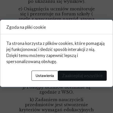
po ukazaniu się wyników).
e) Osiągnięcia uczniów monitoruje
się i prezentuje na forum szkoły (
apele z wręczaniem nagród, strona
internetowa, gabloty ścienne).
Zgoda na pliki cookie
f) Szkoła organizuje zewnętrzne
sprawdziany i egzaminy.
Ta strona korzysta z plików cookies, które pomagają
g) Szkoła organizuje spotkania z
jej funkcjonować i śledzić sposób interakcji z nią.
rodzicami w celu omówienia ocen i
osiągnięć uczniów.
Dzięki temu możemy zapewnić lepszą i
spersonalizowaną obsługę.
h) Szkoła wspiera działalność
Samorządu Szkolnego.
i) Szkoła motywuje uczniów w
Zaakceptuj wszystkie
Ustawienia
procesie uczenia.
j) Postępy uczniów oceniane są
zgodnie z WSO.
k) Zadaniem nauczycieli
przedmiotów jest stworzenie
kryteriów wymagań edukacyjnych