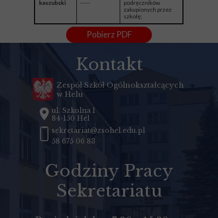
podręczników
kaszubski
-----
zakupionych przez
szkołę;
Pobierz PDF
Kontakt
Zespół Szkół Ogólnokształcących
w Helu
ul. Szkolna 1
84-150 Hel
sekretariat@zsohel.edu.pl
58 675 06 83
Godziny Pracy
Sekretariatu