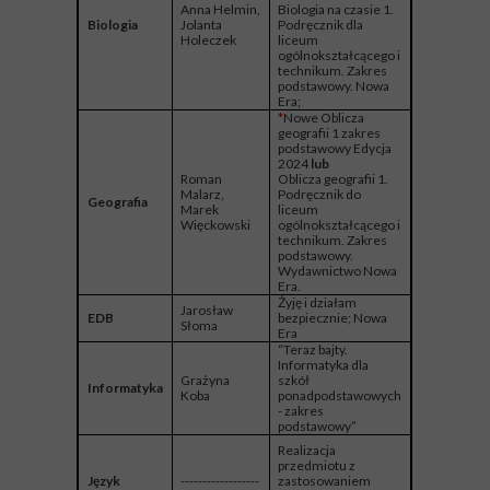
Anna Helmin,
Biologia na czasie 1.
Biologia
Jolanta
Podręcznik dla
Holeczek
liceum
ogólnokształcącego i
technikum. Zakres
podstawowy. Nowa
Era;
*
Nowe Oblicza
geografii 1 zakres
podstawowy Edycja
2024
lub
Roman
Oblicza geografii 1.
Malarz,
Podręcznik do
Geografia
Marek
liceum
Więckowski
ogólnokształcącego i
technikum. Zakres
podstawowy.
Wydawnictwo Nowa
Era.
Żyję i działam
Jarosław
EDB
bezpiecznie; Nowa
Słoma
Era
“Teraz bajty.
Informatyka dla
Grażyna
szkół
Informatyka
Koba
ponadpodstawowych
- zakres
podstawowy”
Realizacja
przedmiotu z
zastosowaniem
Język
------------------