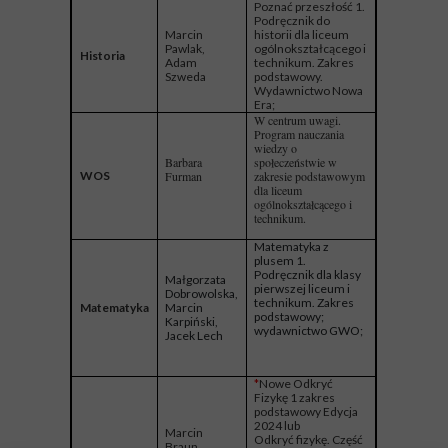
Poznać przeszłość 1.
Podręcznik do
Marcin
historii dla liceum
Pawlak,
ogólnokształcącego i
Historia
Adam
technikum. Zakres
Szweda
podstawowy.
Wydawnictwo Nowa
Era;
W centrum uwagi.
Program nauczania
wiedzy o
Barbara
społeczeństwie w
WOS
Furman
zakresie podstawowym
dla liceum
ogólnokształcącego i
technikum.
Matematyka z
plusem 1.
Podręcznik dla klasy
Małgorzata
pierwszej liceum i
Dobrowolska,
technikum. Zakres
Matematyka
Marcin
podstawowy;
Karpiński,
wydawnictwo GWO;
Jacek Lech
*
Nowe Odkryć
Fizykę 1 zakres
podstawowy Edycja
2024 lub
Marcin
Odkryć fizykę. Część
Braun,