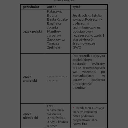
przedmiot
autor
tytuł
Katarzyna
Budna
Język polski. Sztuka
Beata Kapela-
wyrazu. Podręcznik
Bagińska
do liceum i
Jolanta
technikum-zakres
Język polski
Manthey
podstawowy i
Jarosław
rozszerzony; część 1
Zaporowicz
starożytność-
Tomasz
średniowiecze
Zieliński
GWO
Podręcznik do języka
angielskiego
zostanie wybrany
przez prowadzących
we wrześniu po
konsultacjach w
Język
--------------
sprawie poziomu
angielski
--------
umiejętności
uczniów.
Ewa
*
Trends Neu 1- edycja
Kościelniak-
2024 ze zmianami
Język
Walewska,
nowa podstawa
niemiecki
Anna Życka i
programowa 2024
Andy Christian
Nowa Era
Körber