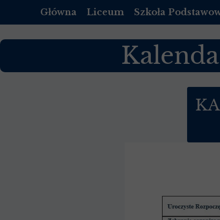
Główna
Liceum
Szkoła Podstawo
OFERTA
O NAS
Kalenda
REKRUTACJA LICEUM
REKRUTACJA SZKOŁ
DOKUMENTY
DOKUMENTY
LISTA PODRĘCZNIKÓW DO 1 KLASY
PEDAGOG
KA
LISTA PODRĘCZNIKÓW DO 2 KLASY
PSYCHOLOG
LISTA PODRĘCZNIKÓW DO 3 KLASY
PEDAGOG SPECJALNY
LISTA PODRĘCZNIKÓW DO 4 KLASY
BIBLIOTEKA
STANDARDY OCHRONY MAŁOLET
STANDARDY OCHRON