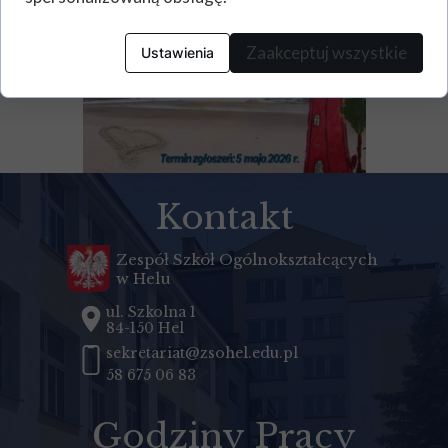
Zaakceptuj wszystkie
Ustawienia
Kontakt
Zespół Szkół Ogólnokształcących
w Helu
ul. Szkolna 1
84-150 Hel
sekretariat@zsohel.edu.pl
58 675 06 83
Godziny Pracy