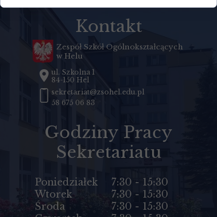
Kontakt
Zespół Szkół Ogólnokształcących
w Helu
ul. Szkolna 1
84-150 Hel
sekretariat@zsohel.edu.pl
58 675 06 83
Godziny Pracy
Sekretariatu
Poniedziałek
7:30 - 15:30
Wtorek
7:30 - 15:30
Środa
7:30 - 15:30