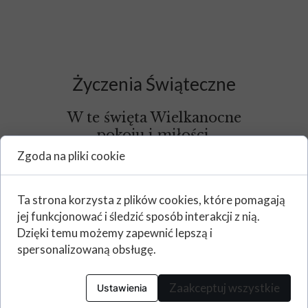
Życzenia Świąteczne
W te święta Wielkanocne
pokoju i miłości.
Zgoda na pliki cookie
Niech będzie to czas
wiosennej nadziei,
gdzie każdy moment
Ta strona korzysta z plików cookies, które pomagają
jej funkcjonować i śledzić sposób interakcji z nią.
szczęściem się mieni.
Dzięki temu możemy zapewnić lepszą i
Życzą Dyrekcja, Nauczyciele,
spersonalizowaną obsługę.
Administracja
oraz wszyscy Pracownicy
Zaakceptuj wszystkie
Ustawienia
ZSO.