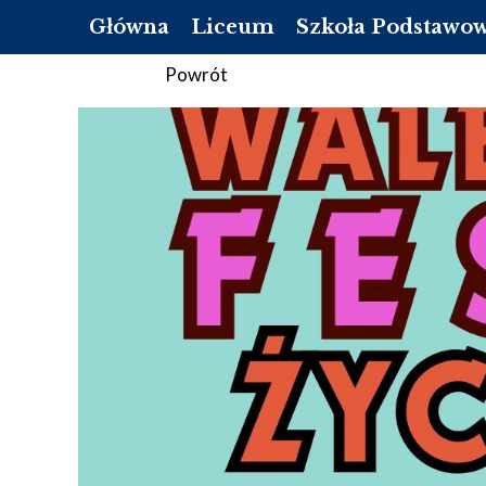
Główna
Liceum
Szkoła Podstawo
OFERTA
O NAS
Powrót
REKRUTACJA LICEUM
REKRUTACJA SZKOŁ
DOKUMENTY
DOKUMENTY
LISTA PODRĘCZNIKÓW DO 1 KLASY
PEDAGOG
LISTA PODRĘCZNIKÓW DO 2 KLASY
PSYCHOLOG
LISTA PODRĘCZNIKÓW DO 3 KLASY
PEDAGOG SPECJALNY
LISTA PODRĘCZNIKÓW DO 4 KLASY
BIBLIOTEKA
STANDARDY OCHRONY MAŁOLET
STANDARDY OCHRON