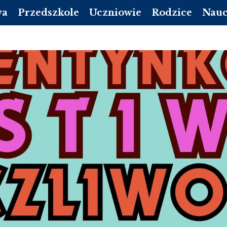
wa
Przedszkole
Uczniowie
Rodzice
Nauc
DZIENNIK VULCAN
PLAN LEKCJI
DZIENNIK LIBRUS
DZIEN
A PODSTAWOWA
REKRUTACJA PRZEDSZKOLE
EGZAMINY
RADA RODZICÓW
DZIE
DOKUMENTY
MLEGITYMACJA
KALENDARZ ORGA
POCZ
 LICEUM 2026/2027
ROZKŁAD DNIA
DZWONKI
 LICEUM 2026/2027
KALENDARZ UROCZYSTOŚCI
STOŁÓWKA
 LICEUM 2026/2027
/ LOGOPEDA
INFORMACJE DODATKOWE
GADZI ZAKĄTEK
 LICEUM 2026/2027
OPŁATY
NICH
Y MAŁOLETNICH
STOŁÓWKA-PRZEDSZKOLE
STANDARDY OCHRONY MAŁOLETNICH