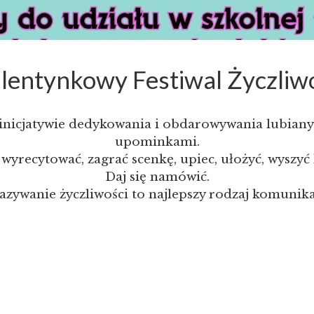
entynkowy Festiwal Życzliw
 inicjatywie dedykowania i obdarowywania lubian
upominkami.
 wyrecytować, zagrać scenkę, upiec, ułożyć, wyszyć
Daj się namówić.
i cookie
zywanie życzliwości to najlepszy rodzaj komunika
zysta z plików cookies, które pomagają jej funkcjonować i śl
nią. Dzięki temu możemy zapewnić lepszą i spersonalizowaną o
Zaakceptu
Ustawienia