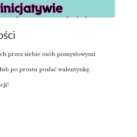
ości
ych przez siebie osób pomysłowymi
 lub po prostu posłać walentynkę.
cji!
edzić sposób
bsługę.
j wszystkie