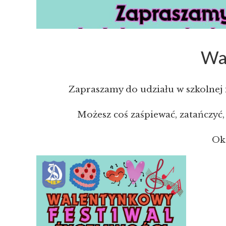
Wal
Zapraszamy do udziału w szkolnej
Możesz coś zaśpiewać, zatańczyć,
Zgoda na plik
Oka
Ta strona kor
interakcji z 