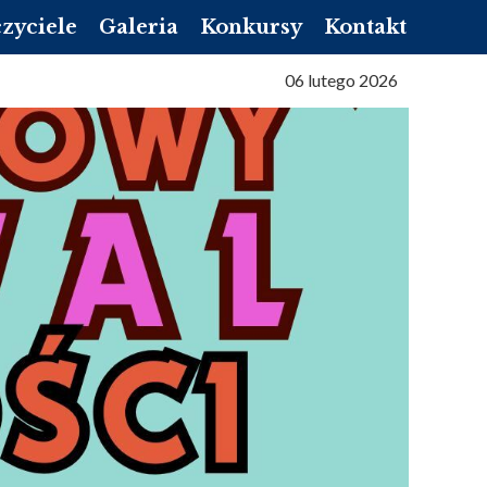
zyciele
Galeria
Konkursy
Kontakt
NIK LIBRUS
06 lutego 2026
NNIK VULCAN
NIZACYJNY
TA SŁUŻBOWA