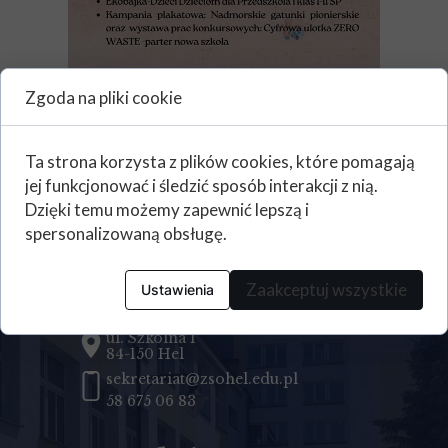
Zgoda na pliki cookie
TYDZIEŃ BE THE
CHANGE - WTOREK
Ta strona korzysta z plików cookies, które pomagają
jej funkcjonować i śledzić sposób interakcji z nią.
Dzięki temu możemy zapewnić lepszą i
Kontakt
spersonalizowaną obsługę.
Zespół Szkół Ogólnokształcących
Zaakceptuj wszystkie
Ustawienia
w Helu
ul. Szkolna 1
84-150 Hel
sekretariat@zsohel.edu.pl
58 675 06 83