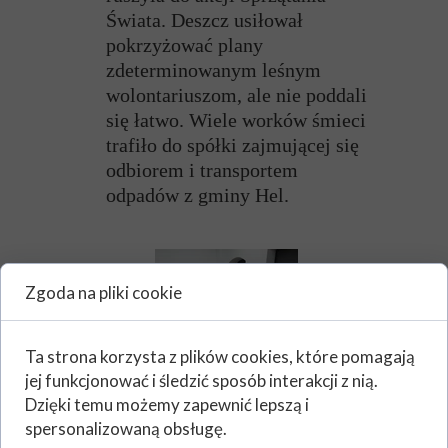
Świata. Deszcz usiłował
pokrzyżować plany
zdeterminowanym leśnym
wolontariuszom, ale nie poddali
się łatwo. Wiele worków śmieci
trafiło do spółki zajmującej się
odbiorem i transportem
odpadów z gminy Hel.
Zgoda na pliki cookie
Ta strona korzysta z plików cookies, które pomagają
jej funkcjonować i śledzić sposób interakcji z nią.
Dzięki temu możemy zapewnić lepszą i
spersonalizowaną obsługę.