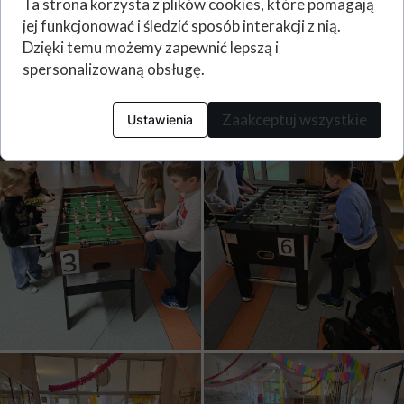
Ta strona korzysta z plików cookies, które pomagają
jej funkcjonować i śledzić sposób interakcji z nią.
Norbert Górski
Dzięki temu możemy zapewnić lepszą i
spersonalizowaną obsługę.
Zaakceptuj wszystkie
Ustawienia