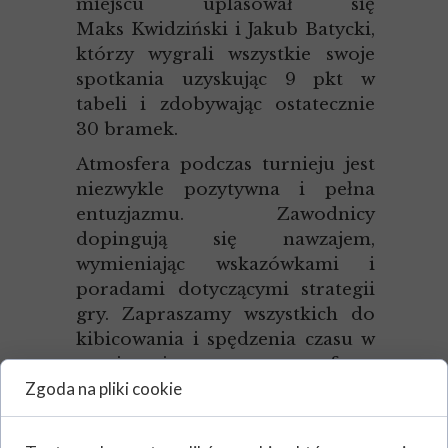
miejscu uplasował się
Maks Kwidziński i Jakub Batycki,
którzy wygrali wszystkie swoje
spotkania uzyskując 9 pkt w
tabeli i zdobywając ostatecznie
30 bramek.
Atmosfera podczas turnieju jest
niezwykle pozytywna i pełna
entuzjazmu. Zawodnicy
dopingują się nawzajem,
wymieniając wskazówkami i
poradami dotyczącymi strategii
gry. Zapraszamy wszystkich do
kibicowania i spędzenia czasu w
przyjaznej atmosferze
Zgoda na pliki cookie
współzawodnictwa pełnej radości
i integracji społecznej.