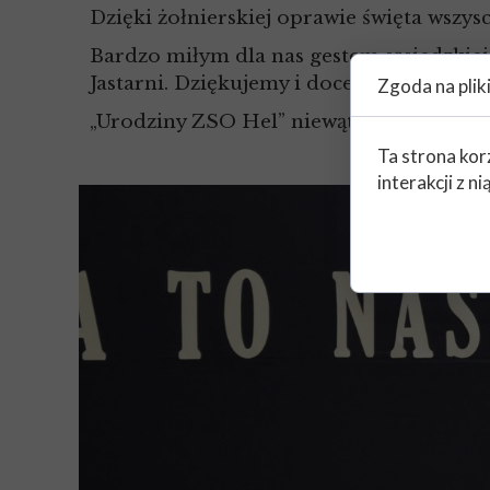
Dzięki żołnierskiej oprawie święta wszys
Bardzo miłym dla nas gestem sąsiedzkiej 
Jastarni. Dziękujemy i doceniamy!
Zgoda na plik
„Urodziny ZSO Hel” niewątpliwie się udał
Ta strona kor
interakcji z 