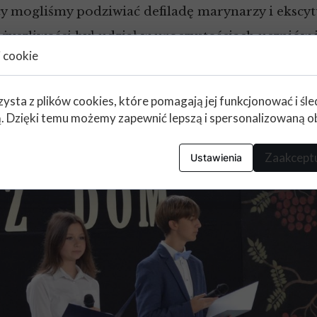
cy mogliśmy podziwiać defiladę marynarzy i ekscyt
życzliwości był udział w uroczystościach uczniów 
i cookie
y.
zysta z plików cookies, które pomagają jej funkcjonować i śl
Z pozdr
nią. Dzięki temu możemy zapewnić lepszą i spersonalizowaną o
Zaakceptu
Ustawienia