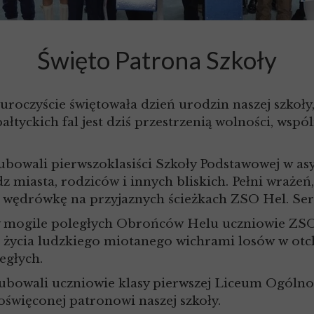
Święto Patrona Szkoły
uroczyście świętowała dzień urodzin naszej szkoł
ałtyckich fal jest dziś przestrzenią wolności, wsp
bowali pierwszoklasiści Szkoły Podstawowej w asyśc
z miasta, rodziców i innych bliskich. Pełni wrażeń
ią wędrówkę na przyjaznych ścieżkach ZSO Hel. S
mogile poległych Obrońców Helu uczniowie ZSO 
ycia ludzkiego miotanego wichrami losów w otch
egłych.
bowali uczniowie klasy pierwszej Liceum Ogólnoks
oświęconej patronowi naszej szkoły.