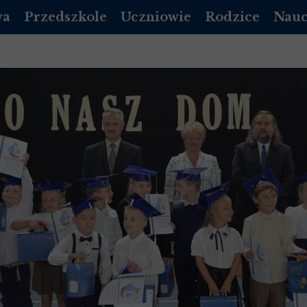
wa
Przedszkole
Uczniowie
Rodzice
Nauc
DZIENNIK VULCAN
PLAN LEKCJI
DZIENNIK LIBRUS
DZIEN
A PODSTAWOWA
REKRUTACJA PRZEDSZKOLE
EGZAMINY
RADA RODZICÓW
DZIE
DOKUMENTY
MLEGITYMACJA
KALENDARZ ORGA
POCZ
 LICEUM 2026/2027
ROZKŁAD DNIA
DZWONKI
 LICEUM 2026/2027
KALENDARZ UROCZYSTOŚCI
STOŁÓWKA
 LICEUM 2026/2027
/ LOGOPEDA
INFORMACJE DODATKOWE
GADZI ZAKĄTEK
 LICEUM 2026/2027
OPŁATY
NICH
Y MAŁOLETNICH
STOŁÓWKA-PRZEDSZKOLE
STANDARDY OCHRONY MAŁOLETNICH