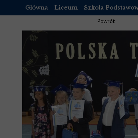
Główna
Liceum
Szkoła Podstawo
OFERTA
O NAS
Powrót
REKRUTACJA LICEUM
REKRUTACJA SZKOŁ
DOKUMENTY
DOKUMENTY
LISTA PODRĘCZNIKÓW DO 1 KLASY
PEDAGOG
LISTA PODRĘCZNIKÓW DO 2 KLASY
PSYCHOLOG
LISTA PODRĘCZNIKÓW DO 3 KLASY
PEDAGOG SPECJALNY
LISTA PODRĘCZNIKÓW DO 4 KLASY
BIBLIOTEKA
STANDARDY OCHRONY MAŁOLET
STANDARDY OCHRON