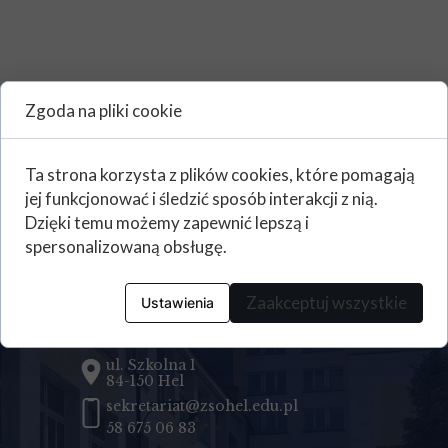
Zgoda na pliki cookie
Start festynu już za 2 dni
Ta strona korzysta z plików cookies, które pomagają
jej funkcjonować i śledzić sposób interakcji z nią.
Dzięki temu możemy zapewnić lepszą i
spersonalizowaną obsługę.
Kontakt
Zaakceptuj wszystkie
Ustawienia
Zespół Szkół Ogólnokształcących
w Helu
ul. Szkolna 1
84-150 Hel
sekretariat@zsohel.edu.pl
58 675 06 83