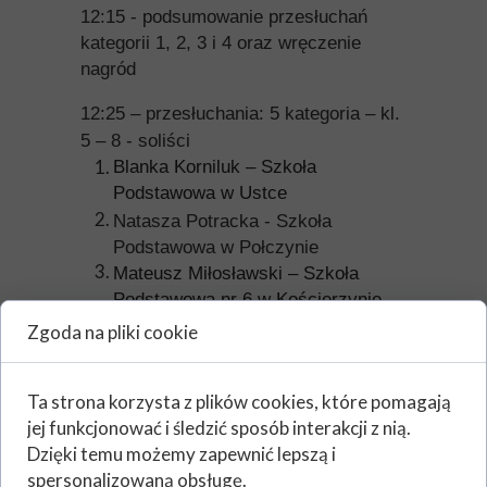
12:15 - podsumowanie przesłuchań
kategorii 1, 2, 3 i 4 oraz wręczenie
nagród
12:25 – przesłuchania: 5 kategoria – kl.
5 – 8 - soliści
Blanka Korniluk – Szkoła
Podstawowa w Ustce
Natasza Potracka - Szkoła
Podstawowa w Połczynie
Mateusz Miłosławski – Szkoła
Podstawowa nr 6 w Kościerzynie
Zofia Flemming –
Szkoła
Zgoda na pliki cookie
Podstawowa w Darzlubiu
Zofia Zuzańska – Niepubliczna
Ta strona korzysta z plików cookies, które pomagają
Szkoła Podstawowa „A i B” w
jej funkcjonować i śledzić sposób interakcji z nią.
Baninie
Dzięki temu możemy zapewnić lepszą i
Zuzanna Plaga – Zespół Szkolno-
spersonalizowaną obsługę.
Przedszkolny w Pogórzu