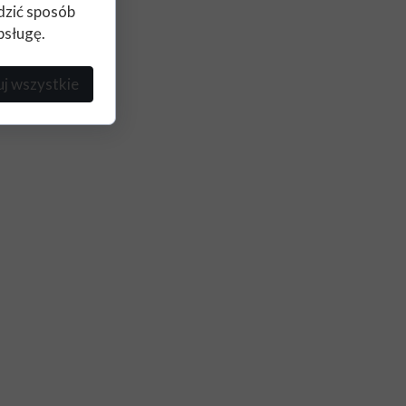
edzić sposób
bsługę.
j wszystkie