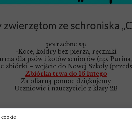
 zwierzętom
ze schroniska „
potrzebne są:
-Koce, kołdry bez pierza, ręczniki
rma dla psów i kotów seniorów (np. Purina,
e zbiórki – wejście do Nowej Szkoły (przed
Zbiórka trwa do 16 lutego
Za ofiarną pomoc dziękujemy
Uczniowie i nauczyciele z klasy 2B
i cookie