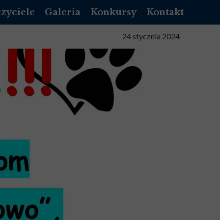
zyciele
Galeria
Konkursy
Kontakt
NIK LIBRUS
24 stycznia 2024
NNIK VULCAN
NIZACYJNY
TA SŁUŻBOWA