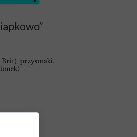
Ciapkowo”
 Brit), przysmaki.
sionek)