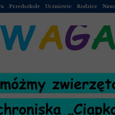
wa
Przedszkole
Uczniowie
Rodzice
Nauc
DZIENNIK VULCAN
PLAN LEKCJI
DZIENNIK LIBRUS
DZIEN
A PODSTAWOWA
REKRUTACJA PRZEDSZKOLE
EGZAMINY
RADA RODZICÓW
DZIE
DOKUMENTY
MLEGITYMACJA
KALENDARZ ORGA
POCZ
 LICEUM 2026/2027
ROZKŁAD DNIA
DZWONKI
 LICEUM 2026/2027
KALENDARZ UROCZYSTOŚCI
STOŁÓWKA
 LICEUM 2026/2027
/ LOGOPEDA
INFORMACJE DODATKOWE
GADZI ZAKĄTEK
 LICEUM 2026/2027
OPŁATY
NICH
Y MAŁOLETNICH
STOŁÓWKA-PRZEDSZKOLE
STANDARDY OCHRONY MAŁOLETNICH