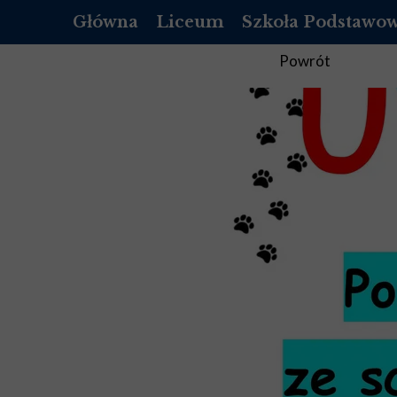
Główna
Liceum
Szkoła Podstawo
OFERTA
O NAS
Powrót
REKRUTACJA LICEUM
REKRUTACJA SZKOŁ
DOKUMENTY
DOKUMENTY
LISTA PODRĘCZNIKÓW DO 1 KLASY
PEDAGOG
LISTA PODRĘCZNIKÓW DO 2 KLASY
PSYCHOLOG
LISTA PODRĘCZNIKÓW DO 3 KLASY
PEDAGOG SPECJALNY
LISTA PODRĘCZNIKÓW DO 4 KLASY
BIBLIOTEKA
STANDARDY OCHRONY MAŁOLET
STANDARDY OCHRON