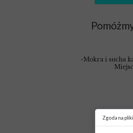
Pomóżmy
-Mokra i sucha ka
Miejsc
Zgoda na plik