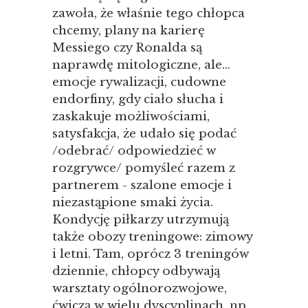
zawoła, że właśnie tego chłopca
chcemy, plany na karierę
Messiego czy Ronalda są
naprawdę mitologiczne, ale…
emocje rywalizacji, cudowne
endorfiny, gdy ciało słucha i
zaskakuje możliwościami,
satysfakcja, że udało się podać
/odebrać/ odpowiedzieć w
rozgrywce/ pomyśleć razem z
partnerem - szalone emocje i
niezastąpione smaki życia.
Kondycję piłkarzy utrzymują
także obozy treningowe: zimowy
i letni. Tam, oprócz 3 treningów
dziennie, chłopcy odbywają
warsztaty ogólnorozwojowe,
ćwiczą w wielu dyscyplinach, np.