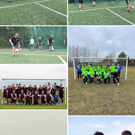
Zgoda na pliki cookie
Ta strona korzysta z plików cookies, które pomagają
jej funkcjonować i śledzić sposób interakcji z nią.
Dzięki temu możemy zapewnić lepszą i
spersonalizowaną obsługę.
Zaakceptuj wszystkie
Ustawienia