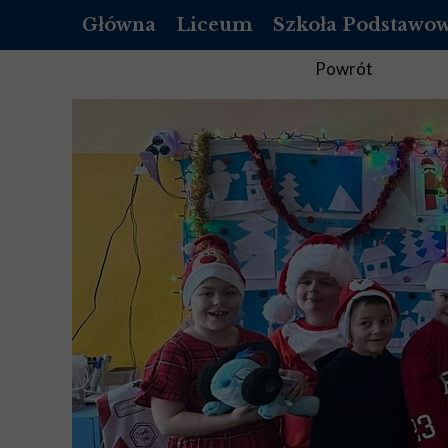
Główna
Liceum
Szkoła Podstawo
OFERTA
O NAS
Powrót
REKRUTACJA LICEUM
REKRUTACJA SZKOŁ
DOKUMENTY
DOKUMENTY
LISTA PODRĘCZNIKÓW DO 1 KLASY
PEDAGOG
LISTA PODRĘCZNIKÓW DO 2 KLASY
PSYCHOLOG
LISTA PODRĘCZNIKÓW DO 3 KLASY
PEDAGOG SPECJALNY
LISTA PODRĘCZNIKÓW DO 4 KLASY
BIBLIOTEKA
STANDARDY OCHRONY MAŁOLET
STANDARDY OCHRON