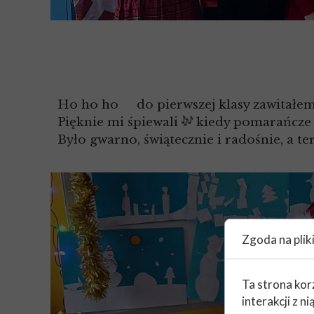
Ho ho ho
do pierwszej klasy zawitałe
Pięknie mi śpiewali
kiedy pomarańcz
Było gwarno, świątecznie i radośnie, a t
Zgoda na plik
Ta strona kor
interakcji z 