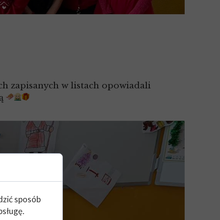
h zapisanych w listach opowiadali
ją
edzić sposób
bsługę.