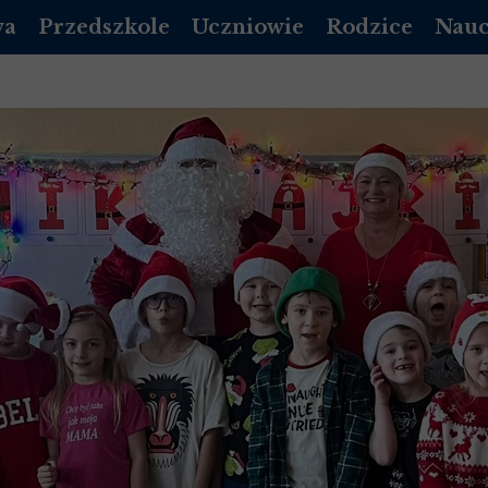
wa
Przedszkole
Uczniowie
Rodzice
Nauc
DZIENNIK VULCAN
PLAN LEKCJI
DZIENNIK LIBRUS
DZIEN
A PODSTAWOWA
REKRUTACJA PRZEDSZKOLE
EGZAMINY
RADA RODZICÓW
DZIE
DOKUMENTY
MLEGITYMACJA
KALENDARZ ORGA
POCZ
 LICEUM 2026/2027
ROZKŁAD DNIA
DZWONKI
 LICEUM 2026/2027
KALENDARZ UROCZYSTOŚCI
STOŁÓWKA
 LICEUM 2026/2027
/ LOGOPEDA
INFORMACJE DODATKOWE
GADZI ZAKĄTEK
 LICEUM 2026/2027
OPŁATY
NICH
Y MAŁOLETNICH
STOŁÓWKA-PRZEDSZKOLE
STANDARDY OCHRONY MAŁOLETNICH