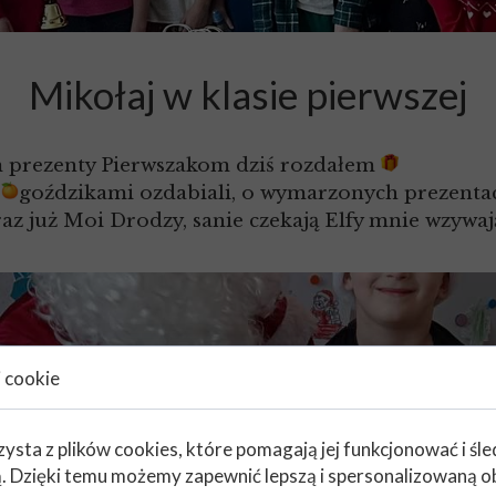
Mikołaj w klasie pierwszej
m prezenty Pierwszakom dziś rozdałem
e
goździkami ozdabiali, o wymarzonych prezentac
eraz już Moi Drodzy, sanie czekają Elfy mnie wzywa
i cookie
zysta z plików cookies, które pomagają jej funkcjonować i śl
nią. Dzięki temu możemy zapewnić lepszą i spersonalizowaną o