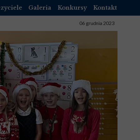
zyciele
Galeria
Konkursy
Kontakt
NIK LIBRUS
06 grudnia 2023
NNIK VULCAN
NIZACYJNY
TA SŁUŻBOWA