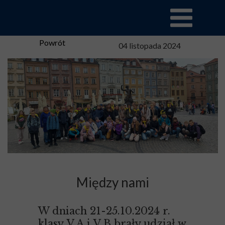
Powrót
04 listopada 2024
Między nami
W dniach 21-25.10.2024 r.
klasy V A i V B brały udział w