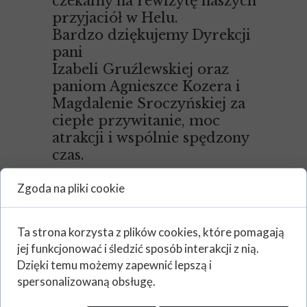
czekamy na rewizytę naszych
przyjaciół w Helu.
Bardzo dziękujemy Dyrekcji
pani
Izabeli Gruźlewskiej oraz
paniom Agnieszce Kozera i
Magdalenie Sroczyńskiej za
ciepłe przywitanie, moc
atrakcji i wspólnie spędzony
czas.
Zgoda na pliki cookie
Ta strona korzysta z plików cookies, które pomagają
jej funkcjonować i śledzić sposób interakcji z nią.
Dzięki temu możemy zapewnić lepszą i
spersonalizowaną obsługę.