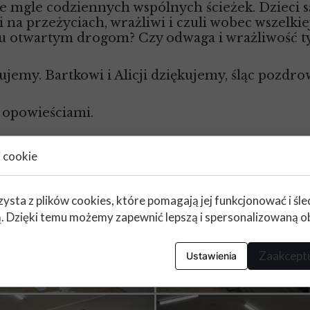
e mgle codziennych wspólnych ścieżek. Dzieci s
i na przeżyciach, wrażliwi i czuli wobec wszelkie
ku otwartym drogom? Czy odwaga i wrażliwość 
emy. Bartkowi i Alicji dziękujemy, śląc pozdrow
i opowieściami.
i cookie
zysta z plików cookies, które pomagają jej funkcjonować i śl
nią. Dzięki temu możemy zapewnić lepszą i spersonalizowaną o
Zaakceptu
Ustawienia