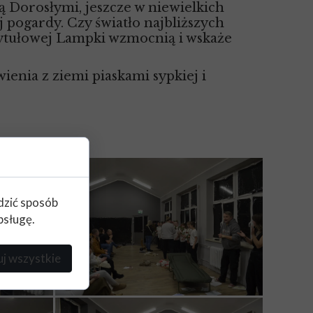
ą Dorosłymi, jeszcze w niewielkich
j pogardy. Czy światło najbliższych
tytułowej Lampki wzmocnią i wskaże
ienia z ziemi piaskami sypkiej i
edzić sposób
bsługę.
j wszystkie