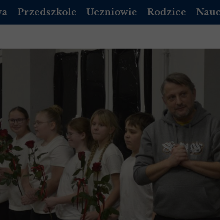
wa
Przedszkole
Uczniowie
Rodzice
Nauc
DZIENNIK VULCAN
PLAN LEKCJI
DZIENNIK LIBRUS
DZIEN
A PODSTAWOWA
REKRUTACJA PRZEDSZKOLE
EGZAMINY
RADA RODZICÓW
DZIE
DOKUMENTY
MLEGITYMACJA
KALENDARZ ORGA
POCZ
 LICEUM 2026/2027
ROZKŁAD DNIA
DZWONKI
 LICEUM 2026/2027
KALENDARZ UROCZYSTOŚCI
STOŁÓWKA
 LICEUM 2026/2027
/ LOGOPEDA
INFORMACJE DODATKOWE
GADZI ZAKĄTEK
 LICEUM 2026/2027
OPŁATY
NICH
Y MAŁOLETNICH
STOŁÓWKA-PRZEDSZKOLE
STANDARDY OCHRONY MAŁOLETNICH