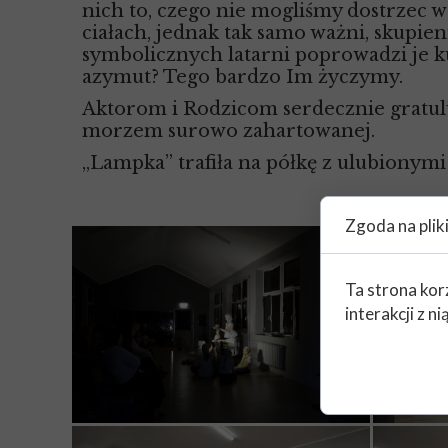
nich to, czego nie mogliśmy dostrzec w
ciałach, jednak tak samo ważni, skupien
symbolicznych latarni poprowadzi je 
azymut? Tego bardzo Im życzymy.
Aktorom i Rodzicom serdecznie gratuluj
morzem surowo zahartowanej.
„Lampka” trafiła na półkę z ulubionym
Zgoda na plik
Ta strona kor
interakcji z 