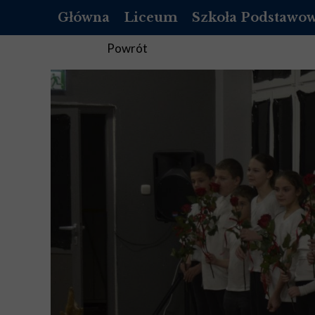
Główna
Liceum
Szkoła Podstawo
OFERTA
O NAS
Powrót
REKRUTACJA LICEUM
REKRUTACJA SZKOŁ
DOKUMENTY
DOKUMENTY
LISTA PODRĘCZNIKÓW DO 1 KLASY
PEDAGOG
LISTA PODRĘCZNIKÓW DO 2 KLASY
PSYCHOLOG
LISTA PODRĘCZNIKÓW DO 3 KLASY
PEDAGOG SPECJALNY
LISTA PODRĘCZNIKÓW DO 4 KLASY
BIBLIOTEKA
STANDARDY OCHRONY MAŁOLET
STANDARDY OCHRON