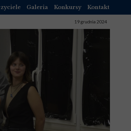
zyciele
Galeria
Konkursy
Kontakt
NIK LIBRUS
19 grudnia 2024
NNIK VULCAN
NIZACYJNY
TA SŁUŻBOWA