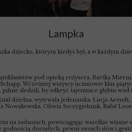
Lampka
 dziecko, którym kiedyś był, a w każdym dziec
ątoklasistów pod opieką reżysera, Bartka Miernika
Schapp. Wcześniej wszyscy uczniowie klas piątyc
 pilnie śledzili, by odkryć tajemnice głębin wód 
ział dzielna, wytrwała jedenastka: Łucja Arendt,
a Nowakowska, Oliwia Szczygielniak, Rafał Loose
eni na zadaniach, powściągając wszelkie własne 
z godnością dorosłych, pewni swoich słów i gestó