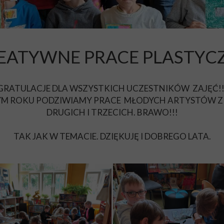
EATYWNE PRACE PLASTYC
GRATULACJE DLA WSZYSTKICH UCZESTNIKÓW ZAJĘĆ!!
YM ROKU PODZIWIAMY PRACE MŁODYCH ARTYSTÓW Z 
DRUGICH I TRZECICH. BRAWO!!!
TAK JAK W TEMACIE. DZIĘKUJĘ I DOBREGO LATA.