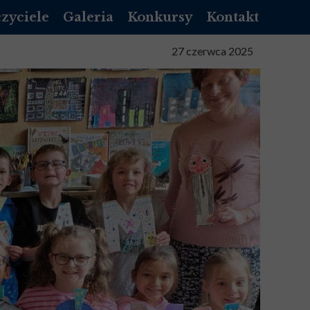
zyciele
Galeria
Konkursy
Kontakt
NIK LIBRUS
27 czerwca 2025
NNIK VULCAN
NIZACYJNY
TA SŁUŻBOWA