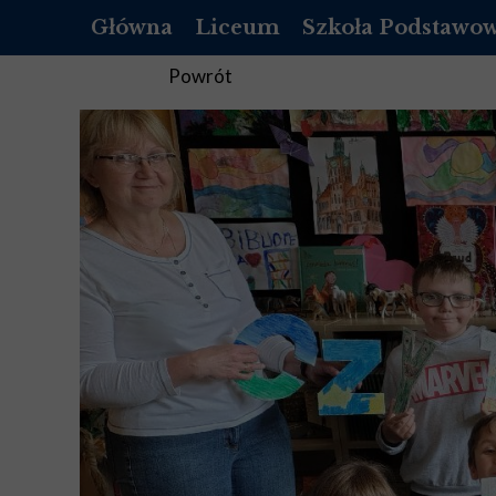
Główna
Liceum
Szkoła Podstawo
OFERTA
O NAS
Powrót
REKRUTACJA LICEUM
REKRUTACJA SZKOŁ
DOKUMENTY
DOKUMENTY
LISTA PODRĘCZNIKÓW DO 1 KLASY
PEDAGOG
LISTA PODRĘCZNIKÓW DO 2 KLASY
PSYCHOLOG
LISTA PODRĘCZNIKÓW DO 3 KLASY
PEDAGOG SPECJALNY
LISTA PODRĘCZNIKÓW DO 4 KLASY
BIBLIOTEKA
STANDARDY OCHRONY MAŁOLET
STANDARDY OCHRON