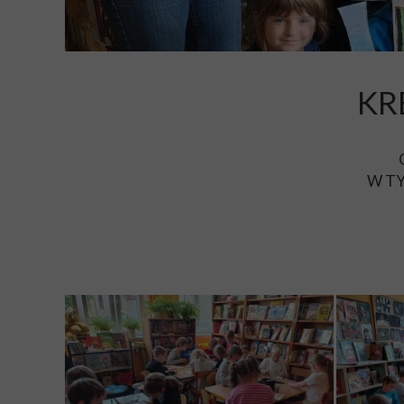
KR
W T