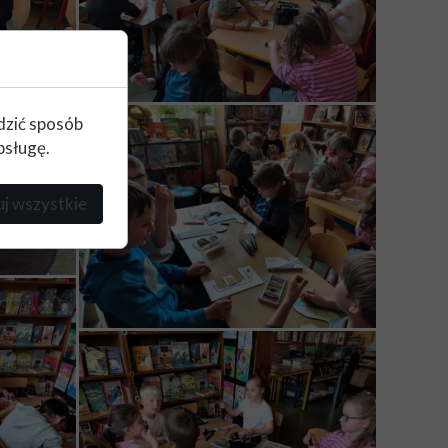
edzić sposób
bsługę.
j wszystkie