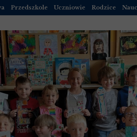
wa
Przedszkole
Uczniowie
Rodzice
Nauc
DZIENNIK VULCAN
PLAN LEKCJI
DZIENNIK LIBRUS
DZIEN
A PODSTAWOWA
REKRUTACJA PRZEDSZKOLE
EGZAMINY
RADA RODZICÓW
DZIE
DOKUMENTY
MLEGITYMACJA
KALENDARZ ORGA
POCZ
 LICEUM 2026/2027
ROZKŁAD DNIA
DZWONKI
 LICEUM 2026/2027
KALENDARZ UROCZYSTOŚCI
STOŁÓWKA
 LICEUM 2026/2027
/ LOGOPEDA
INFORMACJE DODATKOWE
GADZI ZAKĄTEK
 LICEUM 2026/2027
OPŁATY
NICH
Y MAŁOLETNICH
STOŁÓWKA-PRZEDSZKOLE
STANDARDY OCHRONY MAŁOLETNICH