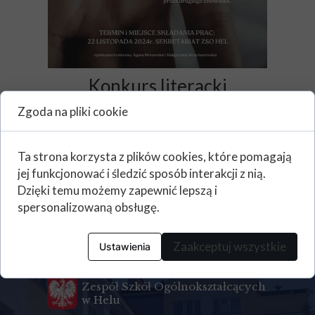
Konkurs literacki
"CZŁOWIEK
Zgoda na pliki cookie
CZŁOWIEKOWI
CZŁOWIEKIEM"
Ta strona korzysta z plików cookies, które pomagają
jej funkcjonować i śledzić sposób interakcji z nią.
Termin i miejsce składania prac:
Dzięki temu możemy zapewnić lepszą i
22 listopada 2024 r. sekretariat
spersonalizowaną obsługę.
ZSO w Helu
Zaakceptuj wszystkie
Ustawienia
Kontakt
Zespół Szkół Ogólnokształcących
w Helu