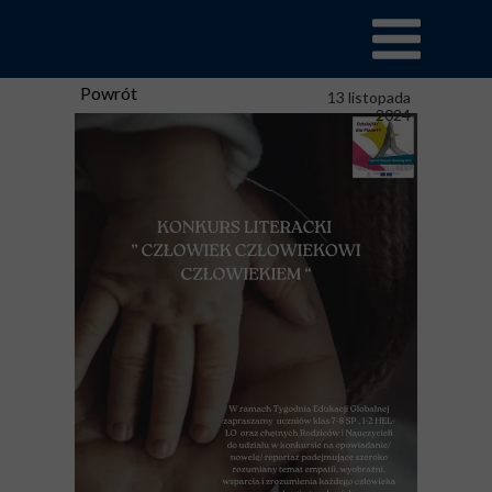
Powrót
13 listopada
2024