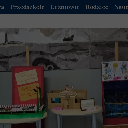
wa
Przedszkole
Uczniowie
Rodzice
Nauc
DZIENNIK VULCAN
PLAN LEKCJI
DZIENNIK LIBRUS
DZIEN
A PODSTAWOWA
REKRUTACJA PRZEDSZKOLE
EGZAMINY
RADA RODZICÓW
DZIE
DOKUMENTY
MLEGITYMACJA
KALENDARZ ORGA
POCZ
 LICEUM 2026/2027
ROZKŁAD DNIA
DZWONKI
 LICEUM 2026/2027
KALENDARZ UROCZYSTOŚCI
STOŁÓWKA
 LICEUM 2026/2027
/ LOGOPEDA
INFORMACJE DODATKOWE
GADZI ZAKĄTEK
 LICEUM 2026/2027
OPŁATY
NICH
Y MAŁOLETNICH
STOŁÓWKA-PRZEDSZKOLE
STANDARDY OCHRONY MAŁOLETNICH