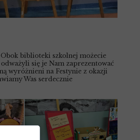
Obok biblioteki szkolnej możecie
 odważyli się je Nam zaprezentować
aną wyróżnieni na Festynie z okazji
awiamy Was serdecznie