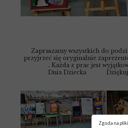
Zapraszamy wszystkich do podziw
przyjrzeć się oryginalnie zapreze
. Każda z prac jest wyjątkow
Dnia Dziecka
Dziękuj
Zgoda na plik