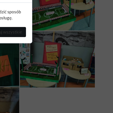
edzić sposób
bsługę.
j wszystkie