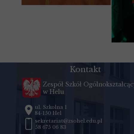
Kontakt
Zespół Szkół Ogólnokształcą
w Helu
ul. Szkolna 1
84-150 Hel
sekretariat@zsohel.edu.pl
58 675 06 83