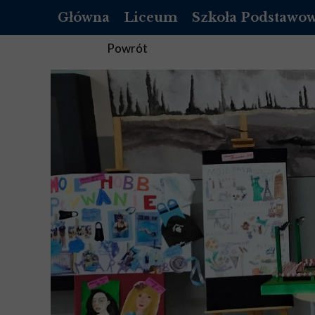
Główna
Liceum
Szkoła Podstawo
OFERTA
O NAS
Powrót
REKRUTACJA LICEUM
REKRUTACJA SZKOŁ
DOKUMENTY
DOKUMENTY
LISTA PODRĘCZNIKÓW DO 1 KLASY
PEDAGOG
LISTA PODRĘCZNIKÓW DO 2 KLASY
PSYCHOLOG
LISTA PODRĘCZNIKÓW DO 3 KLASY
PEDAGOG SPECJALNY
LISTA PODRĘCZNIKÓW DO 4 KLASY
BIBLIOTEKA
STANDARDY OCHRONY MAŁOLET
STANDARDY OCHRON