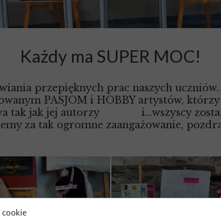
Każdy ma SUPER MOC!
iania przepięknych prac naszych uczniów. 
ntowanym PASJOM i HOBBY artystów, którzy
a tak jak jej autorzy
i...wszyscy zost
emy za tak ogromne zaangażowanie, pozdr
i cookie