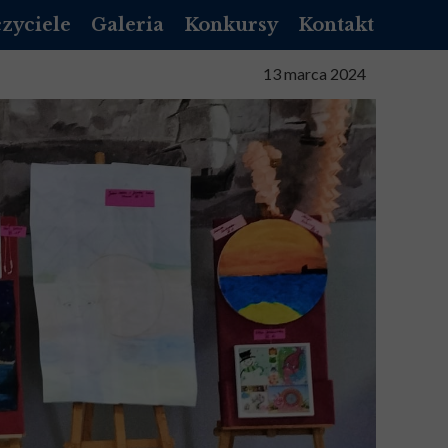
zyciele
Galeria
Konkursy
Kontakt
NIK LIBRUS
13 marca 2024
NNIK VULCAN
NIZACYJNY
TA SŁUŻBOWA