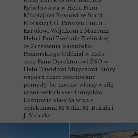
Muży Dyrektorowi Muzeum
Rybołówstwa w Helu, Panu
Mikołajowi Kossowi ze Stacji
Morskiej UG, Państwu Emilii i
Karolowi Wójcikom z Muzeum
Helu i Pani Ewelinie Zielińskiej
ze Zrzeszenia Kaszubsko-
Pomorskiego Oddział w Helu
oraz Panu Dyrektorowi ZSO w
Helu Dawidowi Migaczowi, który
wspiera nasze zwariowane
pomysły, bo mocno wierzy w siłę
uczniowskich serc i umysłów.
Uczniowie klasy 5a wraz z
opiekunami M.Selin, M. Bukałą i
J. Skoczke.