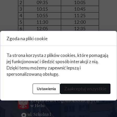
2
09:35
10:05
3
10:15
10:45
4
10:55
11:25
5
11:30
12:00
6
12:05
12:35
7
-
-
Zgoda na pliki cookie
8
-
-
9
-
-
Ta strona korzysta z plików cookies, które pomagają
jej funkcjonować i śledzić sposób interakcji z nią.
Dzięki temu możemy zapewnić lepszą i
spersonalizowaną obsługę.
Kontakt
Zaakceptuj wszystkie
Ustawienia
Zespół Szkół Ogólnokształcących
w Helu
ul. Szkolna 1