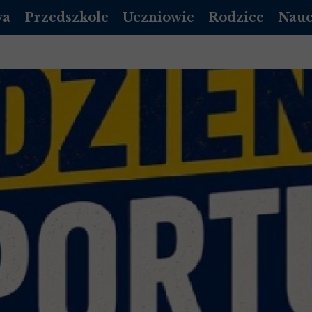
wa
Przedszkole
Uczniowie
Rodzice
Nauc
DZIENNIK VULCAN
PLAN LEKCJI
DZIENNIK LIBRUS
DZIEN
A PODSTAWOWA
REKRUTACJA PRZEDSZKOLE
EGZAMINY
RADA RODZICÓW
DZIE
DOKUMENTY
MLEGITYMACJA
KALENDARZ ORGA
POCZ
 LICEUM 2026/2027
ROZKŁAD DNIA
DZWONKI
 LICEUM 2026/2027
KALENDARZ UROCZYSTOŚCI
STOŁÓWKA
 LICEUM 2026/2027
/ LOGOPEDA
INFORMACJE DODATKOWE
GADZI ZAKĄTEK
 LICEUM 2026/2027
OPŁATY
NICH
Y MAŁOLETNICH
STOŁÓWKA-PRZEDSZKOLE
STANDARDY OCHRONY MAŁOLETNICH