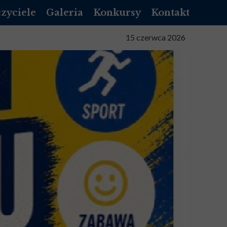
zyciele
Galeria
Konkursy
Kontakt
NIK LIBRUS
15 czerwca 2026
NNIK VULCAN
NIZACYJNY
TA SŁUŻBOWA