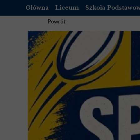
Główna
Liceum
Szkoła Podstawo
OFERTA
O NAS
Powrót
REKRUTACJA LICEUM
REKRUTACJA SZKOŁ
DOKUMENTY
DOKUMENTY
LISTA PODRĘCZNIKÓW DO 1 KLASY
PEDAGOG
LISTA PODRĘCZNIKÓW DO 2 KLASY
PSYCHOLOG
LISTA PODRĘCZNIKÓW DO 3 KLASY
PEDAGOG SPECJALNY
LISTA PODRĘCZNIKÓW DO 4 KLASY
BIBLIOTEKA
STANDARDY OCHRONY MAŁOLET
STANDARDY OCHRON