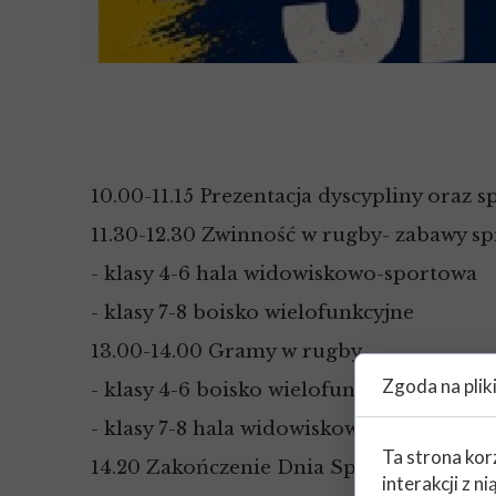
10.00-11.15 Prezentacja dyscypliny oraz
11.30-12.30 Zwinność w rugby- zabawy s
- klasy 4-6 hala widowiskowo-sportowa
- klasy 7-8 boisko wielofunkcyjne
13.00-14.00 Gramy w rugby
Zgoda na plik
- klasy 4-6 boisko wielofunkcyjne
- klasy 7-8 hala widowiskowo-sportowa
Ta strona kor
14.20 Zakończenie Dnia Sportu
interakcji z 