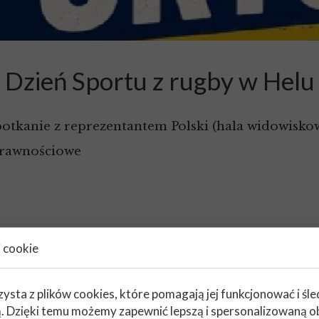
Dzień Sportu z rugby w Helu
 spotkanie z reprezentantem Polski (hala widowisk
prawnościowe
i cookie
zysta z plików cookies, które pomagają jej funkcjonować i śl
nią. Dzięki temu możemy zapewnić lepszą i spersonalizowaną o