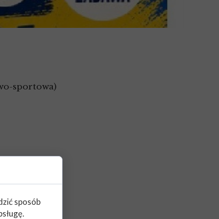
owo-sportowa)
edzić sposób
bsługę.