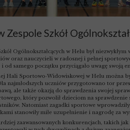
w Zespole Szkół Ogólnokszta
Szkół Ogólnokształcących w Helu był niezwykłym
ów oraz nauczycieli w radosnej i pełnej sportow
 i od samego początku przyciągało uwagę swoją ene
kiej Hali Sportowo-Widowiskowej w Helu można b
Dla najmłodszych uczniów przygotowano tor przesz
zabawą, ale także okazją do sprawdzenia swojej sp
rtowego, który pozwolił dzieciom na sprawdzenie 
stników. Natomiast zagadki sportowe wprowadziły
wkami stanowiły miłe uzupełnienie i nagrodę za wys
rdziej zaawansowanych konkurencjach, takich jak 
prezentowali w tych dyscyplinach z dużym zaanga