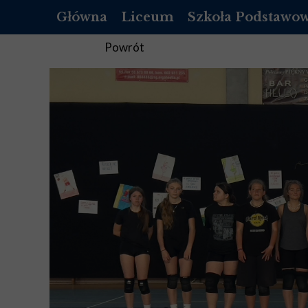
Główna
Liceum
Szkoła Podstawo
OFERTA
O NAS
Powrót
REKRUTACJA LICEUM
REKRUTACJA SZKOŁ
DOKUMENTY
DOKUMENTY
LISTA PODRĘCZNIKÓW DO 1 KLASY
PEDAGOG
LISTA PODRĘCZNIKÓW DO 2 KLASY
PSYCHOLOG
LISTA PODRĘCZNIKÓW DO 3 KLASY
PEDAGOG SPECJALNY
LISTA PODRĘCZNIKÓW DO 4 KLASY
BIBLIOTEKA
STANDARDY OCHRONY MAŁOLET
STANDARDY OCHRON