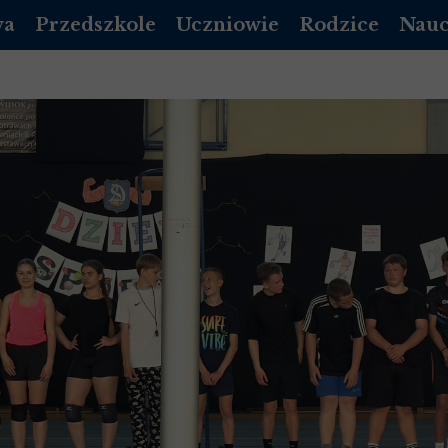
wa
Przedszkole
Uczniowie
Rodzice
Nauc
DZIENNIK VULCAN
PLAN LEKCJI
DZIENNIK LIBRUS
DZIEN
A PODSTAWOWA
REKRUTACJA PRZEDSZKOLE
EGZAMINY
RADA RODZICÓW
DZIE
DOKUMENTY
MLEGITYMACJA
KALENDARZ ORGA
POCZ
 LICEUM 2026/2027
ROZKŁAD DNIA
DZWONKI
 LICEUM 2026/2027
KALENDARZ UROCZYSTOŚCI
STOŁÓWKA
 LICEUM 2026/2027
/ LOGOPEDA
INFORMACJE DODATKOWE
GADZI ZAKĄTEK
 LICEUM 2026/2027
OPŁATY
NICH
Y MAŁOLETNICH
STOŁÓWKA-PRZEDSZKOLE
STANDARDY OCHRONY MAŁOLETNICH