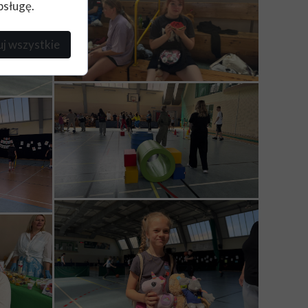
bsługę.
j wszystkie