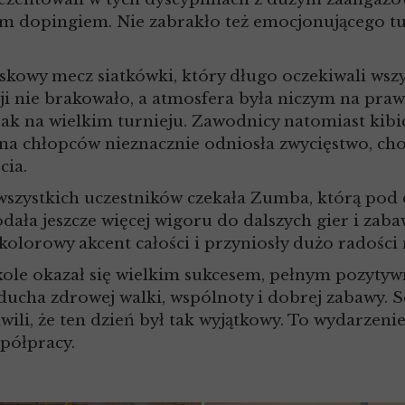
ym dopingiem. Nie zabrakło też emocjonującego tu
y mecz siatkówki, który długo oczekiwali wszysc
ji nie brakowało, a atmosfera była niczym na pra
 jak na wielkim turnieju. Zawodnicy natomiast kib
yna chłopców nieznacznie odniosła zwycięstwo, ch
cia.
szystkich uczestników czekała Zumba, którą pod
ała jeszcze więcej wigoru do dalszych gier i zabaw
olorowy akcent całości i przyniosły dużo radości
ole okazał się wielkim sukcesem, pełnym pozytywny
 ducha zdrowej walki, wspólnoty i dobrej zabawy.
wili, że ten dzień był tak wyjątkowy. To wydarzen
półpracy.