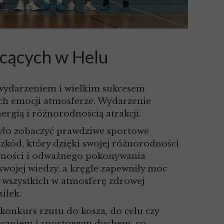
łcących w Helu
 wydarzeniem i wielkim sukcesem
ych emocji atmosferze. Wydarzenie
rgią i różnorodnością atrakcji.
yło zobaczyć prawdziwe sportowe
kód, który dzięki swojej różnorodności
rawności i odważnego pokonywania
swojej wiedzy, a kręgle zapewniły moc
 wszystkich w atmosferę zdrowej
iłek.
konkurs rzutu do kosza, do celu czy
żowaniem i sportowym duchem, co