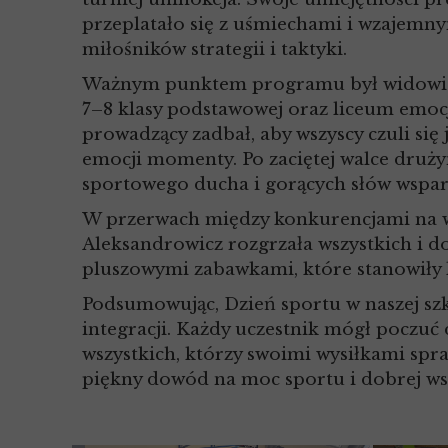
przeplatało się z uśmiechami i wzajemn
miłośników strategii i taktyki.
Ważnym punktem programu był widowiskow
7–8 klasy podstawowej oraz liceum emoc
prowadzący zadbał, aby wszyscy czuli się
emocji momenty. Po zaciętej walce druż
sportowego ducha i gorących słów wspar
W przerwach między konkurencjami na w
Aleksandrowicz rozgrzała wszystkich i dod
pluszowymi zabawkami, które stanowiły k
Podsumowując, Dzień sportu w naszej szk
integracji. Każdy uczestnik mógł poczuć
wszystkich, którzy swoimi wysiłkami spra
piękny dowód na moc sportu i dobrej ws