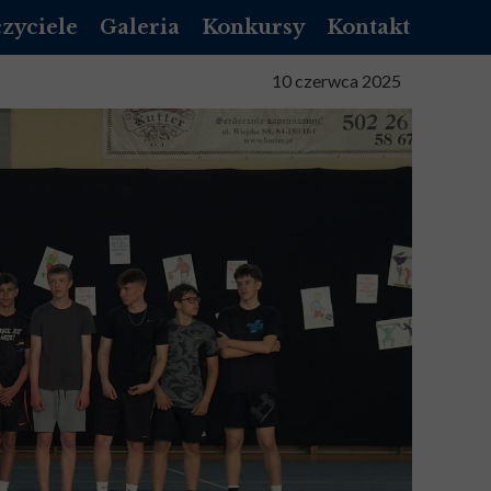
zyciele
Galeria
Konkursy
Kontakt
NIK LIBRUS
10 czerwca 2025
NNIK VULCAN
NIZACYJNY
TA SŁUŻBOWA