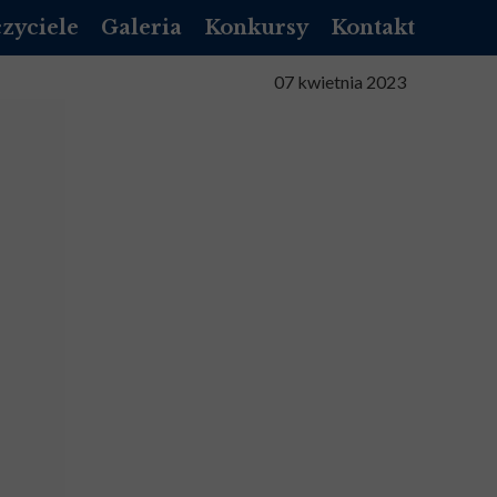
zyciele
Galeria
Konkursy
Kontakt
NIK LIBRUS
07 kwietnia 2023
NNIK VULCAN
NIZACYJNY
TA SŁUŻBOWA