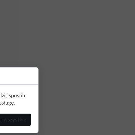
edzić sposób
bsługę.
j wszystkie