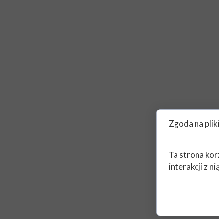
Zgoda na plik
Ta strona kor
interakcji z 