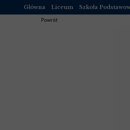
Główna
Liceum
Szkoła Podstawo
OFERTA
O NAS
Powrót
REKRUTACJA LICEUM
REKRUTACJA SZKOŁ
DOKUMENTY
DOKUMENTY
LISTA PODRĘCZNIKÓW DO 1 KLASY
PEDAGOG
LISTA PODRĘCZNIKÓW DO 2 KLASY
PSYCHOLOG
LISTA PODRĘCZNIKÓW DO 3 KLASY
PEDAGOG SPECJALNY
LISTA PODRĘCZNIKÓW DO 4 KLASY
BIBLIOTEKA
STANDARDY OCHRONY MAŁOLET
STANDARDY OCHRON