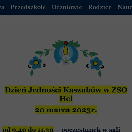
wa
Przedszkole
Uczniowie
Rodzice
Nauc
DZIENNIK VULCAN
PLAN LEKCJI
DZIENNIK LIBRUS
DZIEN
A PODSTAWOWA
REKRUTACJA PRZEDSZKOLE
EGZAMINY
RADA RODZICÓW
DZIE
DOKUMENTY
MLEGITYMACJA
KALENDARZ ORGA
POCZ
 LICEUM 2026/2027
ROZKŁAD DNIA
DZWONKI
 LICEUM 2026/2027
KALENDARZ UROCZYSTOŚCI
STOŁÓWKA
 LICEUM 2026/2027
/ LOGOPEDA
INFORMACJE DODATKOWE
GADZI ZAKĄTEK
 LICEUM 2026/2027
OPŁATY
NICH
Y MAŁOLETNICH
STOŁÓWKA-PRZEDSZKOLE
STANDARDY OCHRONY MAŁOLETNICH